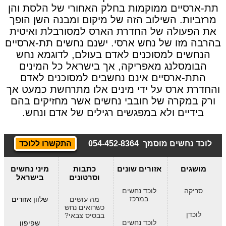
בחדשות
תת-ארסיים ממוקמות בחלק האחורי של הלסת והן
מרזביות. השילוב הזה של מיקום ומבנה השן הופך
צרו
את הפעולה של החדרת הארס למסורבלת ואיטית
קשר
בהרבה מזו של נחש ארסי. ישנם נחשים תת-ארסיים
הנחשים למסוכנים לאדם בעולם, לדוגמא נחש
הבומסלנג מאפריקה, אך בישראל כל המינים
התת-ארסיים אינם נחשבים למסוכנים לאדם
והחדרת ארס על ידי מינים אלו מתרחשת כמעט אך
ורק במקרה של חובבי נחשים אשר מחזיקים בהם
בידיים ולא במפגשים רגילים של אדם ונחש.
לוכד נחשים מוסמך
054-452-8364
התקשרו ללוכד
מושגים
אזורים שונים
כתבות
מיני נחשים
וסרטונים
בישראל
סריקה
לוכד נחשים
במרכז
מה עושים
שלוון אזורים
כשרואים נחש
לוכדן
בבסיס צבאי?
לוכד נחשים
שפיפון