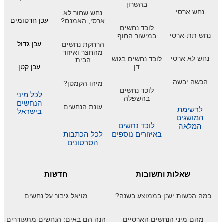
בהשרון
נחש ארסי
נחש שחור לא
עכן חרטומים
ארסי, האמנם?
לוכד נחשים
נחש תת-ארסי
במישור החוף
עכן גדול
הרחקת נחשים
מהחצר ואיזור
נחש לא ארסי
לוכד נחשים בגוש
הבית
דן
עכן קטן
הכשה יבשה
מיהו הקמטן?
לוכד נחשים
לכל מיני
בהשפלה
הנחשים
עונת הנחשים
לרשימת
בישראל
המושגים
לוכד נחשים
המלאה
באיזורים נוספים
לכל הכתבות
הסרטונים
שאלות ותשובות
חדשות
כמה הכשות ישנן בממוצע בשנה?
מויאל גיבור על נחשים
מהם מיני הנחשים הארסיים
הנה הם באים: הנחשים מתעוררים